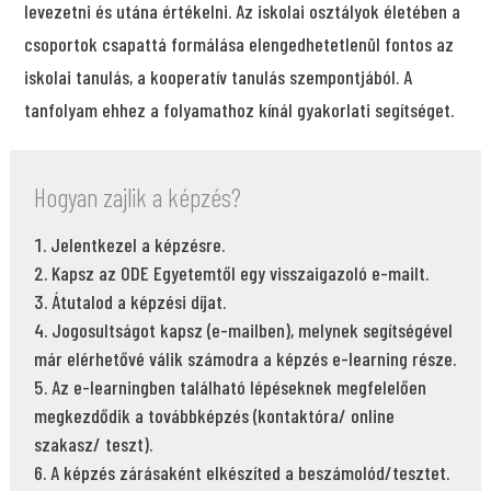
levezetni és utána értékelni. Az iskolai osztályok életében a
csoportok csapattá formálása elengedhetetlenül fontos az
iskolai tanulás, a kooperatív tanulás szempontjából. A
tanfolyam ehhez a folyamathoz kínál gyakorlati segítséget.
Hogyan zajlik a képzés?
Jelentkezel a képzésre.
Kapsz az ODE Egyetemtől egy visszaigazoló e-mailt.
Átutalod a képzési díjat.
Jogosultságot kapsz (e-mailben), melynek segítségével
már elérhetővé válik számodra a képzés e-learning része.
Az e-learningben található lépéseknek megfelelően
megkezdődik a továbbképzés (kontaktóra/ online
szakasz/ teszt).
A képzés zárásaként elkészíted a beszámolód/tesztet.