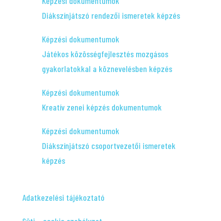
Képzési dokumentumok
Diákszínjátszó rendezői ismeretek képzés
Képzési dokumentumok
Játékos közösségfejlesztés mozgásos
gyakorlatokkal a köznevelésben képzés
Képzési dokumentumok
Kreatív zenei képzés dokumentumok
Képzési dokumentumok
Diákszínjátszó csoportvezetői ismeretek
képzés
Adatkezelési tájékoztató
Süti – cookie szabályzat