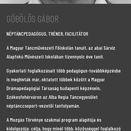
GŐBÖLÖS GÁBOR
NÉPTÁNCPEDAGÓGUS, TRÉNER, FACILITÁTOR
A Magyar Táncművészeti Főiskolán tanult, az abai Sárvíz
Alapfokú Művészeti Iskolában tizennyolc éve tanít.
Gyakorlati foglalkozásait több pedagógus-továbbképzésbe
is meghívták már, oktatott többek között a Magyar
Drámapedagógiai Társaság budapesti képzésein,
Székesfehérváron az Alba Regia Táncegyesület
néptánccsoport-vezetői tanfolyamán.
A Mozgás Törvénye szakmai program alapítója és
kidolgozója: célja, hogy minél több, közösséggel foglalkozó