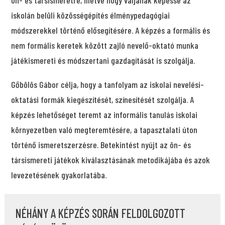
ön- és társismeretre, illetve hogy váljanak képessé az
iskolán belüli közösségépítés élménypedagógiai
módszerekkel történő elősegítésére. A képzés a formális és
nem formális keretek között zajló nevelő-oktató munka
játékismereti és módszertani gazdagítását is szolgálja.
Gőbölös Gábor célja, hogy a tanfolyam az iskolai nevelési-
oktatási formák kiegészítését, színesítését szolgálja. A
képzés lehetőséget teremt az informális tanulás iskolai
környezetben való megteremtésére, a tapasztalati úton
történő ismeretszerzésre. Betekintést nyújt az ön- és
társismereti játékok kiválasztásának metodikájába és azok
levezetésének gyakorlatába.
NÉHÁNY A KÉPZÉS SORÁN FELDOLGOZOTT