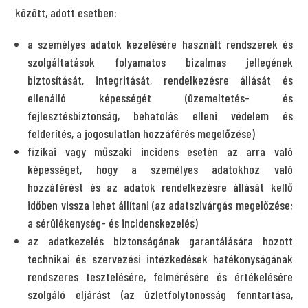
között, adott esetben:
a személyes adatok kezelésére használt rendszerek és
szolgáltatások folyamatos bizalmas jellegének
biztosítását, integritását, rendelkezésre állását és
ellenálló képességét (üzemeltetés- és
fejlesztésbiztonság, behatolás elleni védelem és
felderítés, a jogosulatlan hozzáférés megelőzése)
fizikai vagy műszaki incidens esetén az arra való
képességet, hogy a személyes adatokhoz való
hozzáférést és az adatok rendelkezésre állását kellő
időben vissza lehet állítani (az adatszivárgás megelőzése;
a sérülékenység- és incidenskezelés)
az adatkezelés biztonságának garantálására hozott
technikai és szervezési intézkedések hatékonyságának
rendszeres tesztelésére, felmérésére és értékelésére
szolgáló eljárást (az üzletfolytonosság fenntartása,