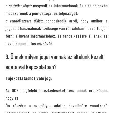
a sértetlenséget:
megvédi az információnak és a feldolgozás
módszerének a pontosságát és teljességét;
a rendelkezésre állást:
gondoskodik arról, hogy amikor a
jogosult használónak szüksége van rá, valóban hozzá tudjon
férni a kívánt információhoz, és rendelkezésre álljanak az
ezzel kapcsolatos eszközök.
9. Önnek milyen jogai vannak az általunk kezelt
adataival kapcsolatban?
Tájékoztatáshoz való jog:
Az ODE megfelelő intézkedéseket tesz annak érdekében,
hogy az
Ön részére a személyes adatok kezelésére vonatkozó
információkat és egyéb tájékoztatást tömör, átlátható,