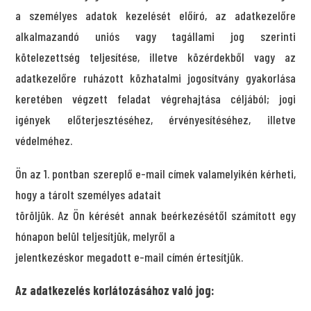
a személyes adatok kezelését előíró, az adatkezelőre
alkalmazandó uniós vagy tagállami jog szerinti
kötelezettség teljesítése, illetve közérdekből vagy az
adatkezelőre ruházott közhatalmi jogosítvány gyakorlása
keretében végzett feladat végrehajtása céljából; jogi
igények előterjesztéséhez, érvényesítéséhez, illetve
védelméhez.
Ön az 1. pontban szereplő e-mail címek valamelyikén kérheti,
hogy a tárolt személyes adatait
töröljük. Az Ön kérését annak beérkezésétől számított egy
hónapon belül teljesítjük, melyről a
jelentkezéskor megadott e-mail címén értesítjük.
Az adatkezelés korlátozásához való jog: