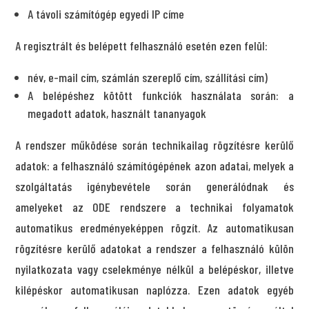
A távoli számítógép egyedi IP címe
A regisztrált és belépett felhasználó esetén ezen felül:
név, e-mail cím, számlán szereplő cím, szállítási cím)
A belépéshez kötött funkciók használata során: a
megadott adatok, használt tananyagok
A rendszer működése során technikailag rögzítésre kerülő
adatok: a felhasználó számítógépének azon adatai, melyek a
szolgáltatás igénybevétele során generálódnak és
amelyeket az ODE rendszere a technikai folyamatok
automatikus eredményeképpen rögzít. Az automatikusan
rögzítésre kerülő adatokat a rendszer a felhasználó külön
nyilatkozata vagy cselekménye nélkül a belépéskor, illetve
kilépéskor automatikusan naplózza. Ezen adatok egyéb