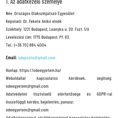
1. Az adatkezelő személye
Név: Országos Diákszínjátszó Egyesület
Képviseli: Dr. Fekete Anikó elnök
Székhely:
1221 Budapest, Leányka u. 20. Fszt. 1/A
Levelezési cím:
1775 Budapest, Pf. 63.
Tel.: (+36 70) 884 4004
Email:
odeposta@gmail.com
Honlap: https://odeegyetem.hu/
Weboldallal kapcsolatos kérdések, segítség:
odeegyetem@gmail.com
Adatvédelmi tisztviselő elérhetősége és GDPR-ral
összefüggő kérdés, bejelentés, panasz:
odeegyetem@gmail.com
Adatbiztonsággal, sérülékenységgel kapcsolatos bejelentés: