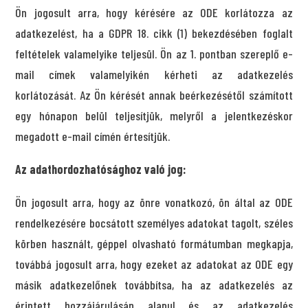
Ön jogosult arra, hogy kérésére az ODE korlátozza az
adatkezelést, ha a GDPR 18. cikk (1) bekezdésében foglalt
feltételek valamelyike teljesül. Ön az 1. pontban szereplő e-
mail címek valamelyikén kérheti az adatkezelés
korlátozását. Az Ön kérését annak beérkezésétől számított
egy hónapon belül teljesítjük, melyről a jelentkezéskor
megadott e-mail címén értesítjük.
Az adathordozhatósághoz való jog:
Ön jogosult arra, hogy az önre vonatkozó, ön által az ODE
rendelkezésére bocsátott személyes adatokat tagolt, széles
körben használt, géppel olvasható formátumban megkapja,
továbbá jogosult arra, hogy ezeket az adatokat az ODE egy
másik adatkezelőnek továbbítsa, ha az adatkezelés az
érintett hozzájárulásán alapul és az adatkezelés