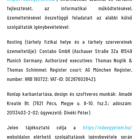
fejlesztését, az informatikai működtetésével,
üzemeltetésével összefüggő feladatait az alábbi külső
szolgáltatók igénybevételével:
Hosting (tárhely fizikai helye és a tárhely szervereinek
üzemeltetője): Contabo GmbH (Aschauer Straße 32a 81549
Munich Germany; Authorized executives: Thomas Noglik &
Thomas Schimmel; Register court: AG München Register,
number: HRB 180722; VAT-ID: DE267602842);
Honlap karbantartása, design és szoftveres munkák: Amadé
Kreatív Bt. (7621 Pécs, Megye u. 8-10. fsz.3.; adószám:
20113403-2-02; ügyvezető: Divéki Péter)
Jelen tájékoztató célja a
https://odeegyetem.hu/
weboldalon elérhető szolgáltatások igénybevétele során