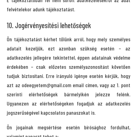
felvételekor adunk tájékoztatást.
10. Jogérvényesítési lehetőségek
Ön tájékoztatást kérhet tőlünk arról, hogy mely személyes
adatait kezeljük, ezt azonban szükség esetén – az
adatkezelés jellegére tekintettel, éppen adatainak védelme
érdekében – csak előzetes személyazonosítást követően
tudjuk biztosítani. Erre irányuló igénye esetén kérjük, hogy
azt az odeegyetem@gmail.com email címen, vagy az 1. pont
szerinti elérhetőségek bármelyikén jelezze felénk.
Ugyanezen az elérhetőségeken fogadjuk az adatkezelés
jogszerűségével kapcsolatos panaszokat is.
Ön jogainak megsértése esetén bírósághoz fordulhat,
valamint panaszt tehet a: