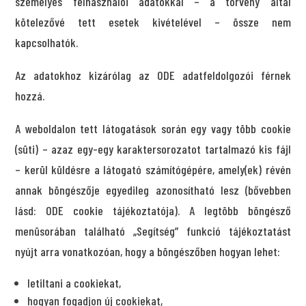
személyes felhasználói adatokkal – a törvény által
kötelezővé tett esetek kivételével – össze nem
kapcsolhatók.
Az adatokhoz kizárólag az ODE adatfeldolgozói férnek
hozzá.
A weboldalon tett látogatások során egy vagy több cookie
(süti) – azaz egy-egy karaktersorozatot tartalmazó kis fájl
– kerül küldésre a látogató számítógépére, amely(ek) révén
annak böngészője egyedileg azonosítható lesz (bővebben
lásd: ODE cookie tájékoztatója). A legtöbb böngésző
menüsorában található „Segítség” funkció tájékoztatást
nyújt arra vonatkozóan, hogy a böngészőben hogyan lehet:
letiltani a cookiekat,
hogyan fogadjon új cookiekat,