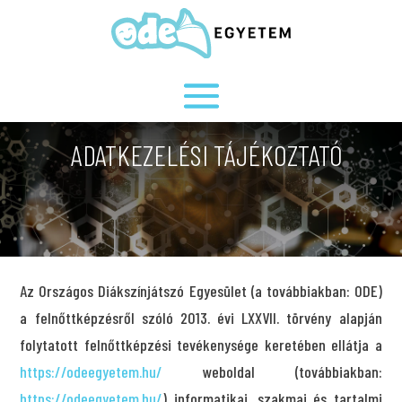
ADATKEZELÉSI TÁJÉKOZTATÓ
Az Országos Diákszínjátszó Egyesület (a továbbiakban: ODE)
a felnőttképzésről szóló 2013. évi LXXVII. törvény alapján
folytatott felnőttképzési tevékenysége keretében ellátja a
https://odeegyetem.hu/
weboldal (továbbiakban:
https://odeegyetem.hu/
) informatikai, szakmai és tartalmi