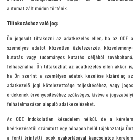
automatizált módon történik.
Tiltakozáshoz való jog:
Ön jogosult tiltakozni az adatkezelés ellen, ha az ODE a
személyes adatot közvetlen üzletszerzés, közvélemény-
kutatás vagy tudományos kutatás céljából továbbítaná,
felhasználná. Ön tiltakozhat az adatkezelés ellen akkor is,
ha Ön szerint a személyes adatok kezelése kizárólag az
adatkezelő jogi kötelezettsége teljesítéséhez, vagy jogos
érdekének érvényesítéséhez szükséges, kivéve a jogszabályi
felhatalmazáson alapuló adatkezeléseket.
Az ODE indokolatlan késedelem nélkül, de a kérelem
beérkezésétől számított egy hónapon belül tájékoztatja Önt
a fenti érintetti jogok gyakorlásával kapcsolatos kérelem