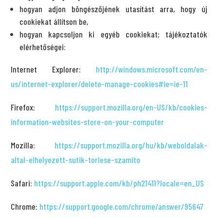
hogyan adjon böngészőjének utasítást arra, hogy új
cookiekat állítson be,
hogyan kapcsoljon ki egyéb cookiekat; tájékoztatók
elérhetőségei:
Internet Explorer:
http://windows.microsoft.com/en-
us/internet-explorer/delete-manage-cookies#ie=ie-11
Firefox:
https://support.mozilla.org/en-US/kb/cookies-
information-websites-store-on-your-computer
Mozilla:
https://support.mozilla.org/hu/kb/weboldalak-
altal-elhelyezett-sutik-torlese-szamito
Safari:
https://support.apple.com/kb/ph21411?locale=en_US
Chrome:
https://support.google.com/chrome/answer/95647