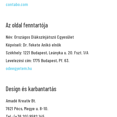
contabo.com
Az oldal fenntartója
Név: Országos Diákszínjátszó Egyesület
Képviseli: Dr. Fekete Anikó elnök
Székhely:
1221 Budapest, Leányka u. 20. Fszt. 1/A
Levelezési cím:
1775 Budapest, Pf. 63.
odeegyetem.hu
Design és karbantartás
Amadé Kreatív Bt.
7621 Pécs, Megye u. 8-10.
Tel.: (+36 20) 9582 145