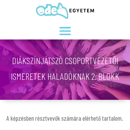
DIÁKSZÍNJÁTSZÓ CSOPORTVEZETŐI
ISMERETEK HALADÓKNAK 2. BLOKK
A képzésben résztvevők számára elérhető tartalom.